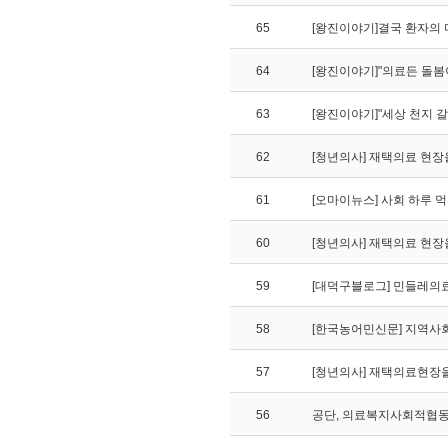
65
[왕진이야기]결국 환자의
64
[왕진이야기]"의료든 돌봄
63
[왕진이야기]"세상 천지 갈
62
[청년의사] 재택의료 현장
61
[오마이뉴스] 사회 하루 먹
60
[청년의사] 재택의료 현장
59
[대덕구블로그] 민들레의
58
[한국농어민신문] 지역사회
57
[청년의사] 재택의료현장
56
공단, 의료복지사회적협동