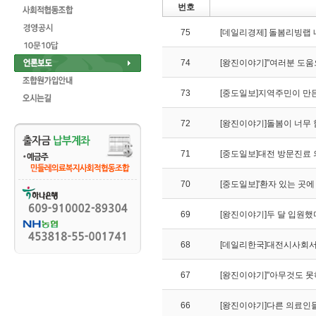
번호
75
[데일리경제] 돌봄리빙랩 
74
[왕진이야기]"여러분 도움
73
[중도일보]지역주민이 만
72
[왕진이야기]돌봄이 너무
71
[중도일보]대전 방문진료 의
70
[중도일보]'환자 있는 곳에
69
[왕진이야기]두 달 입원
68
[데일리한국]대전시사회서비
67
[왕진이야기]"아무것도 
66
[왕진이야기]다른 의료인