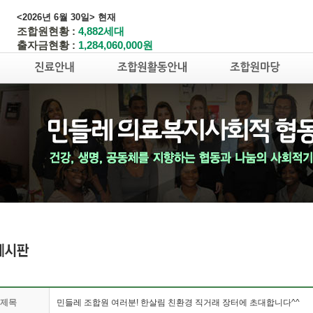
<2026년 6월 30일> 현재
조합원현황 :
4,882세대
출자금현황 :
1,284,060,000원
제목
민들레 조합원 여러분! 한살림 친환경 직거래 장터에 초대합니다^^