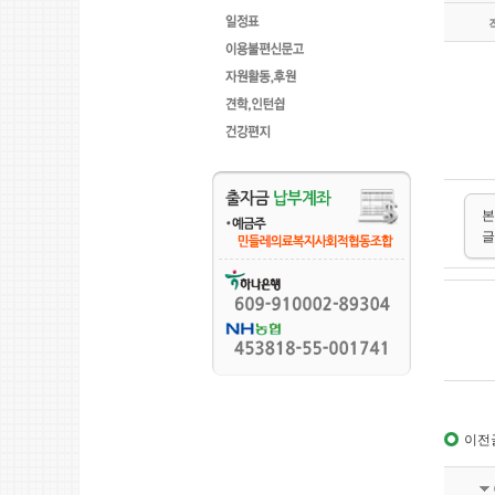
본
글
이전