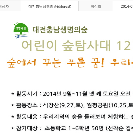
작성자
대전충남생명의숲(djforest)
작성일
2014-0