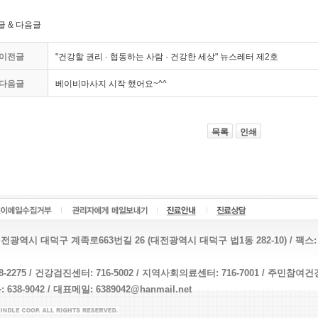
글 & 다음글
이전글
"건강할 권리 · 협동하는 사람 · 건강한 세상" 뉴스레터 제2호
다음글
베이비마사지 시작 했어요~^^
목록
인쇄
전광역시 대덕구 계족로663번길 26 (대전광역시 대덕구 법1동 282-10) / 팩스: 638-9
8-2275 / 건강검진센터: 716-5002 / 지역사회의료센터: 716-7001 / 주민참여건강
638-9042 / 대표메일: 6389042@hanmail.net