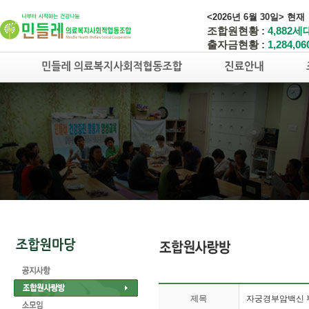
<2026년 6월 30일> 현재
조합원현황 :
4,882세
출자금현황 :
1,284,0
제목
자궁경부암백신 