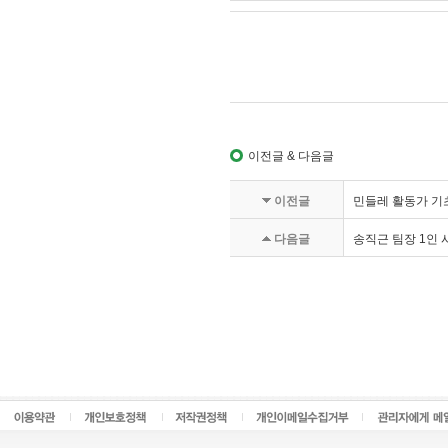
이전글 & 다음글
이전글
민들레 활동가 기
다음글
송직근 팀장 1인 