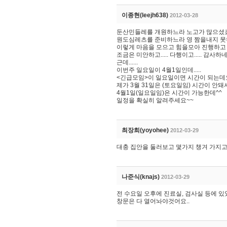
이종현(leejh638)
2012-03-28
둔산민들레를 개원하느라 노고가 많으셨죠
원도심레츠를 준비하느라 영 짬을내지 못
이렇게 마음을 모으고 힘을모아 진행하고
조금은 미안하고..... 다행이고..... 감사하
근데......
이번주 일요일이 4월1일인데.....
<긴급모임>이 일요일이면 시간이 되는데
제가 3월 31일은 (토요일임) 시간이 안돼
4월1일(일요일임)은 시간이 가능한데^^
일정을 확실히 알려주세요~~
최장희(yoyohee)
2012-03-29
대충 집안을 둘러보고 몇가지 챙겨 가지고
나준식(knajs)
2012-03-29
전 수요일 오후에 진료실, 검사실 등에 
창문은 다 열어놔야것어요..