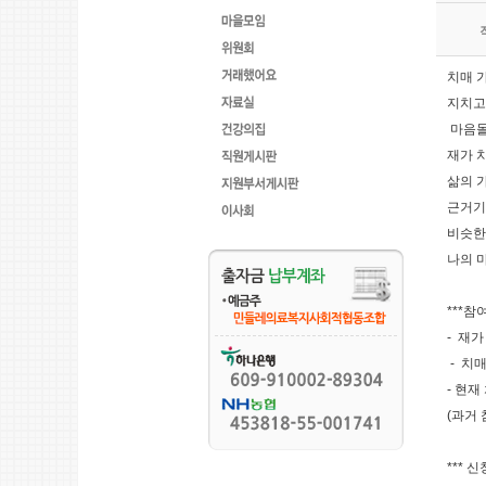
치매 
지치고
마음돌
재가 
삶의 
근거기
비슷한
나의 
***참
- 재
- 치
- 현
(과거 
*** 신