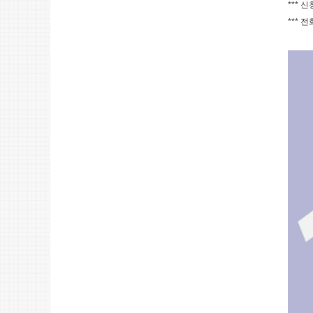
*** 
*** 전