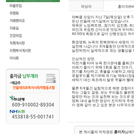
작성자
홍미자(hmj
와빠클 모임이 지난 7일(목요일) 오후 7
둔산 민들레 대기실에서 있었습니다.
제목은 노임팩트맨...참가자: 김진환, 최
와인과 푸짐한 간식으로 맛있게 우아하게!
40-50대 회원으로 같이 산행모임도 하
환경영화, 뉴욕의 한복판에서 세명의 
실천해 나갑니다. 6개월동안 단계적으
실천하면서 실제적으로 겪는 생활상을 다
인상적인 장면.
자전거를 타며 뉴욕 한가운데를 출퇴근
쓰레기 줄이기 위해 1회용 물건 안쓰기,
전기를 차단하고, 촛불을 사용하고, 태
로컬푸드를 먹기위해 유기농 재래시장을 
세탁기 대신 욕조에서 발로 주물러 빨래
물론 6개월간 실험적으로 해본 경험이
하는 그들도 갈등, 보는 우리들도 불편한 
말로만 하는 것과 실천해 보는 것으로 
영화 내내 솔직한 영상이 진지하게 주
이 영화 같이 보고 싶은 분은 사무국으
본 게시물의 저작권은
홍미자
님에게