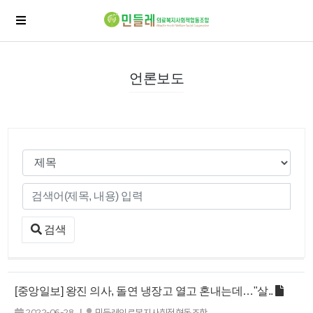
언론보도
검색
[중앙일보] 왕진 의사, 돌연 냉장고 열고 혼내는데…"살..
|