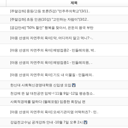
제목
[주말강좌] 중등/고등 토론(5강) "민주주의학교"(3/11..
[주말강좌] 초등 인권(10강) "고민하는 자람이"(3/12..
[공감만세] "50% 할인" 행복을 찾아서, 은둔의 왕국 부탄
[야옹 선생의 자연주의 육아] 약, 어디까지 알고 먹니? -..
[야옹 선생의 자연주의 육아] 예방접종2 - 민들레의원, 박..
[야옹 선생의 자연주의 육아] 예방접종1 - 민들레의원, ..
[야옹 선생의 자연주의 육아] 기도 내 이물질 - 민들레의..
한신대 사회혁신경영대학원 신입생 모집
천강에 뜬 달 대전공연 임박~! 11월 9일~12일 평송청소..
사회적경제를 말하다 (월례포럼) 임종한 회장님 편
[야옹 선생의 자연주의 육아] 모세기관지염 어떡하죠? - 민..
강길전교수님 공개강좌 안내 -10월 7일 오후 2시