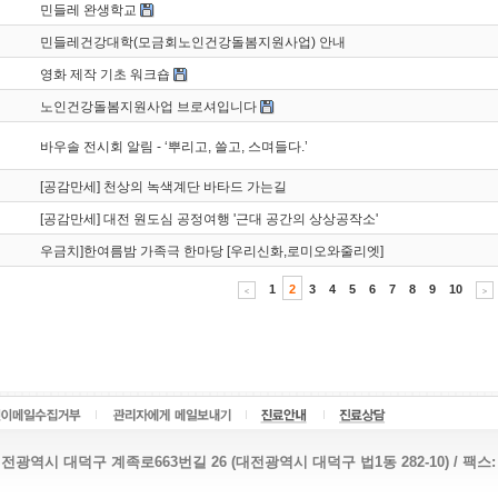
민들레 완생학교
민들레건강대학(모금회노인건강돌봄지원사업) 안내
영화 제작 기초 워크숍
노인건강돌봄지원사업 브로셔입니다
바우솔 전시회 알림 - ‘뿌리고, 쓸고, 스며들다.’
[공감만세] 천상의 녹색계단 바타드 가는길
[공감만세] 대전 원도심 공정여행 '근대 공간의 상상공작소'
우금치]한여름밤 가족극 한마당 [우리신화,로미오와줄리엣]
1
2
3
4
5
6
7
8
9
10
<
>
전광역시 대덕구 계족로663번길 26 (대전광역시 대덕구 법1동 282-10) / 팩스: 638-9