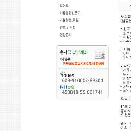
사회적
(임종
○ 한
- 소
- 저
- 가
○ 의
- 치매
- 동
○ 의료
- 커
- 주
- 통
- 돌
- 장
- 노
오늘 임
10월
통해서
적협동
일시 :
장소 :