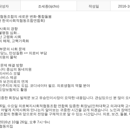
작성자
조세종(sjcho)
작성일
2016-1
협동조합의 새로운 변화-통합돌봄
한 한국사회적협동조합연합회)
국사회의 경향
득불평등 심화
...
출산 고령화 사회
족의 해체, 고핵가족화
료부문의 사회 문제
, 당뇨, 만성질환 => 의료비 부담
네의원의 몰락
 문제 해결 방향
뮤니티 중심의 동네의원
치의서비스 모델
합서비스 제공
봄과 보건의료의 연계
애인주치의 제도 도입. 코디네이터 필요. 의료생협의 역할 분야
인요양보험제도 활용
종한 회장님 발제문 보고 유승민이사장이 요약한 내용입니다. 관심있으신 분 많이 오세요.!!
 26일, 수요일 의료복지사회적협동조합 연합회 임종한 회장님(인하대학교 의과대학 교
 어떻게 지역사회와 만나는지 알아보는 귀중한 시간을 갖게 되겠습니다. 노인과 장애
조합의 현황과 앞으로의 전망을 구체적으로 알 수 있는 시간입니다. 의료, 보건, 돌봄,
 2016년 10월 26일, 오후 7시~9시
 협동의집