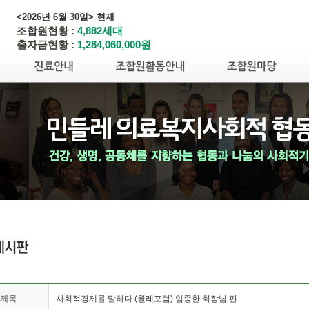
<2026년 6월 30일> 현재
조합원현황 :
4,882세대
출자금현황 :
1,284,060,000원
제목
사회적경제를 말하다 (월례포럼) 임종한 회장님 편