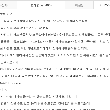
작성자
조애영(ay8406)
작성일
2012-0
를 가면...
 고령의 어르신들이 대상자이시기에 어느날 갑자기 하늘의 부르심을
되실런지도 모르겠다는 생각이 듭니다.
 사진속의 어르신들은 갓 스무살이나 되셨을까? 너무도 곱고 앳된 얼굴로 수줍은 신
 웃음을 머금고 있습니다. 그리고 자녀들의 커가는 모습과 함께한 가족사진이 있고, 
신 사진도 있고, 회갑 기념으로 부페에서 잔치하시던 즐거운 한 때며,
께서 치매에 걸리셔서 점점 눈동자의 춧점이 희미해져 가던 마음 아픈 시간의 흔적들
 담겨있습니다.
이신 할아버지께서 말씀하십니다. "인생, 그거 잠깐이여...바로 엊그제 갔은데..이젠 나
, 이렇게 내 옆에 있는것만으로도 좋아..없으면 얼마나 적적하겠노.." 하시며 연신 
니다............
니다.
 지나가면 다시는 돌아갈 수 없는 소중한 시간의 한때 입니다.
 영원히 젊을 수도 없고, 늙지 않을 수도 없고, 곁에 있어줄 수도 없는데