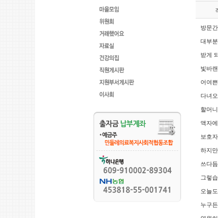
방문간호
대부분
받게 
빛바랜
어여쁜
다녀오
할머니
액자에
보호자
하지만
쓰다듬으십
그렇습
오늘도
누구든