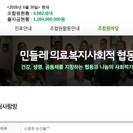
<2026년 6월 30일> 현재
조합원현황 :
4,882세대
출자금현황 :
1,284,060,000원
제목
소중한 순간들^^