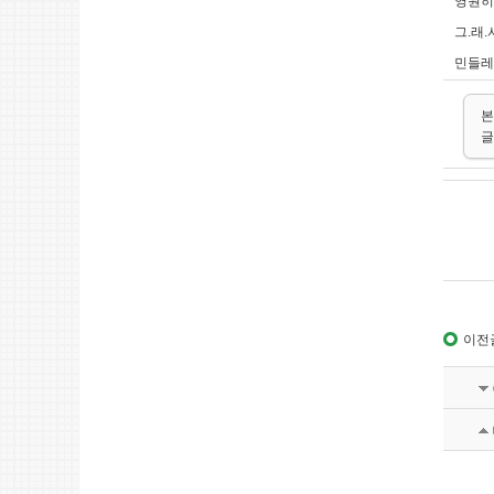
영원히
그.래.
민들레
본
글
이전