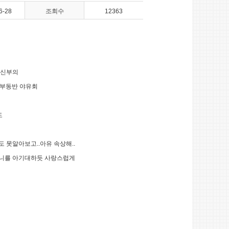
6-28
조회수
12363
랑신부의
부부동반 야유회
도
도 못알아보고..아유 속상해..
할머니를 아기대하듯 사랑스럽게