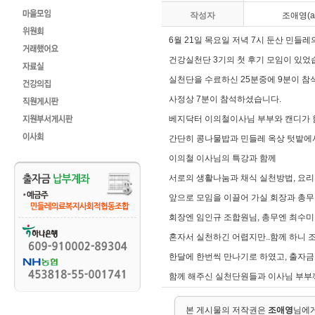
작성자
조애영(ay
6월 21일 목요일 저녁 7시 둔산 민들
건강실천단 3기의 첫 후기 모임이 있었
실천단을 수료하신 25분중에 9분이 참
사정상 7분이 참석하셨습니다.
베지닥터 이의철이사님 부부와 캔디가 
간단히 콩나물밥과 민들레 옥상 텃밭에
이의철 이사님의 특강과 함께
서로의 생활나눔과 채식 실천방법, 요
앞으로 모임을 이끌어 가실 회장과 총무
회장엔 임인규 조합원님, 총무엔 최수미
혼자서 실천하긴 어렵지만..함께 하니 
한달에 한번씩 만나기로 하였고, 출자금
함께 해주신 실천단원들과 이사님 부부
본 게시물의 저작권은
조애영
님에게