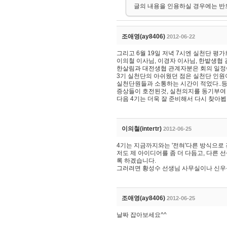
글의 내용을 인용하실 경우에는 반
조애영(ay8406)
2012-06-22
그리고 6월 19일 저녁 7시엔 실천단 평
이의철 이사님, 이경자 이사님, 한밭생협
한살림과 대전생협 관계자분은 회의 일정
3기 실천단의 아쉬웠던 점은 실천단 인원이
실천단원들과 소통하는 시간이 적었다..
증상들이 호전된것, 실천의지를 동기부여 
다음 4기는 더욱 잘 준비해서 다시 찾아뵙
이의철(intertr)
2012-06-25
4기는 지금까지와는 '전혀'다른 방식으로 
저도 제 아이디어를 좀 더 다듬고, 다른
록 하겠습니다.
그러려면 황성수 선생님 사무실이나 신우섭 
조애영(ay8406)
2012-06-25
날짜 잡아보세요^^