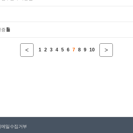
인증
<
>
1
2
3
4
5
6
7
8
9
10
이메일수집거부