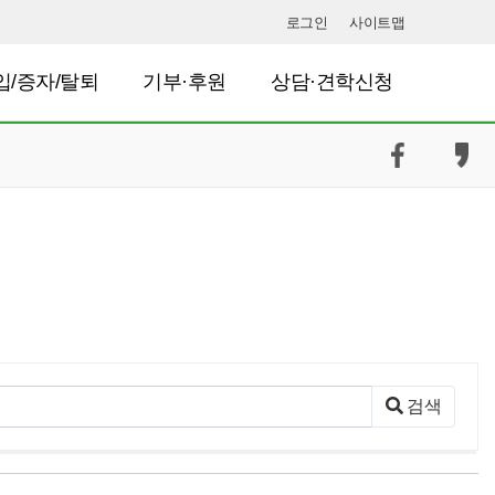
로그인
사이트맵
입/증자/탈퇴
기부·후원
상담·견학신청
검색