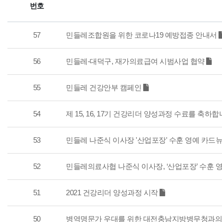
번호
57
민들레조합원을 위한 코로나19 예방접종 안내서
56
민들레-대덕구, 재가의료급여 시범사업 협약
55
민들레 건강안부 캠페인
54
제 15, 16, 17기 건강리더 양성과정 수료를 축하합
53
민들레 나준식 이사장 '산업포장' 수훈 영예 카드
52
민들레의료사협 나준식 이사장, ‘산업포장’ 수훈 
51
2021 건강리더 양성과정 시작
50
병역명문가 우대를 위한 대전충남지방병무청과의