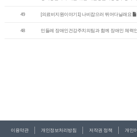
49
[의료비지원이야기1] 나비잡으러 뛰어다닐래요
48
민들레 장애인건강주치의팀과 함께 장애인 체력
이용약관
개인정보처리방침
저작권 정책
개인