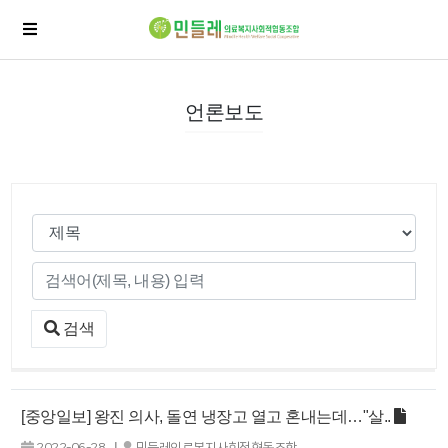
언론보도
검색
[중앙일보] 왕진 의사, 돌연 냉장고 열고 혼내는데…"살..
|