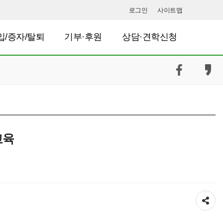
로그인
사이트맵
입/증자/탈퇴
기부·후원
상담·견학신청
교육
공유하기