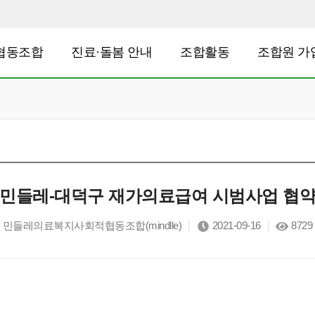
협동조합
진료·돌봄 안내
조합활동
조합원 가
민들레-대덕구 재가의료급여 시범사업 협
민들레의료복지사회적협동조합(mindlle)
2021-09-16
8729