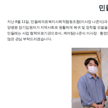
민
지난
8
월
11
일
,
민들레의료복지사회적협동조합
(
이사장 나준식
)
과
양병원 장기입원자가 지역사회로 원활하게 복귀 및 정착할 모델을 
민들레는 사업 협력의료기관으로서
,
케어팀
(
나준식 이사장
·
황정
많은 관심 부탁드리겠습니다
.