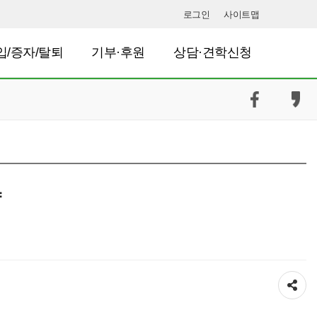
로그인
사이트맵
입/증자/탈퇴
기부·후원
상담·견학신청
약
공유하기