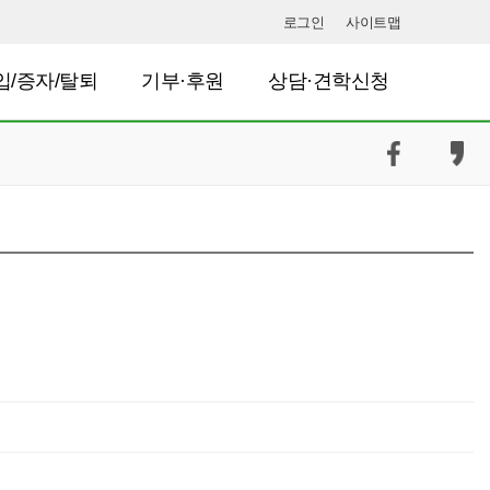
로그인
사이트맵
입/증자/탈퇴
기부·후원
상담·견학신청