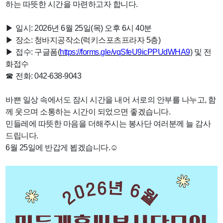
하는 따뜻한 시간을 마련하고자 합니다.
▶
일시: 2026년 6월 25일(목) 오후 6시 40분
▶
장소: 청바지공작소(럭키스포츠프라자 5층)
▶
접수: 구글폼(
https://forms.gle/vqSfeU9icPPUdWHA9
) 및 전
화접수
☎
전화: 042-638-9043
바쁜 일상 속에서도 잠시 시간을 내어 서로의 안부를 나누고, 함
께 웃으며 소통하는 시간이 되었으면 좋겠습니다.
민들레에 따뜻한 마음을 더해주시는 봉사단 여러분께 늘 감사
드립니다.
6월 25일에 반갑게 뵙겠습니다.
☺