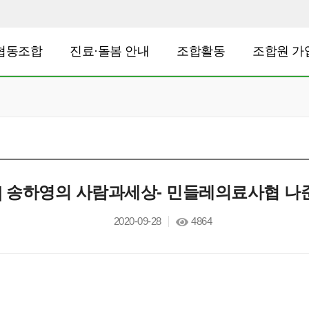
협동조합
진료·돌봄 안내
조합활동
조합원 가
스] 송하영의 사람과세상- 민들레의료사협 나
2020-09-28
4864